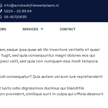
info@autobedrijfdewerkplaats.nl
0224 – 22 89 64
06-40720635
ONS
SERVICES
CONTACT
, eaque ipsa quae ab illo inventore veritatis et quasi
 fugit, sed quia consequuntur magni dolores eos qui
ipisci velit, sed quia non numquam eius modi tempora
modi consequatur? Quis autem vel eum iure reprehenderit
 iusto odio dignissimos ducimus qui blanditiis
n provident, similique sunt in culpa qui officia deserunt