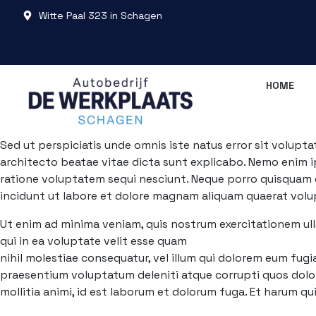
Witte Paal 323 in Schagen
HOME
Sed ut perspiciatis unde omnis iste natus error sit volup
architecto beatae vitae dicta sunt explicabo. Nemo enim i
ratione voluptatem sequi nesciunt. Neque porro quisquam e
incidunt ut labore et dolore magnam aliquam quaerat vol
Ut enim ad minima veniam, quis nostrum exercitationem ull
qui in ea voluptate velit esse quam
nihil molestiae consequatur, vel illum qui dolorem eum fugi
praesentium voluptatum deleniti atque corrupti quos dolore
mollitia animi, id est laborum et dolorum fuga. Et harum qu