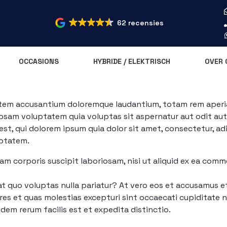
62 recensies
OCCASIONS
HYBRIDE / ELEKTRISCH
OVER 
tatem accusantium doloremque laudantium, totam rem aperiam
psam voluptatem quia voluptas sit aspernatur aut odit aut
st, qui dolorem ipsum quia dolor sit amet, consectetur, ad
uptatem.
am corporis suscipit laboriosam, nisi ut aliquid ex ea com
at quo voluptas nulla pariatur? At vero eos et accusamus et
s et quas molestias excepturi sint occaecati cupiditate no
idem rerum facilis est et expedita distinctio.