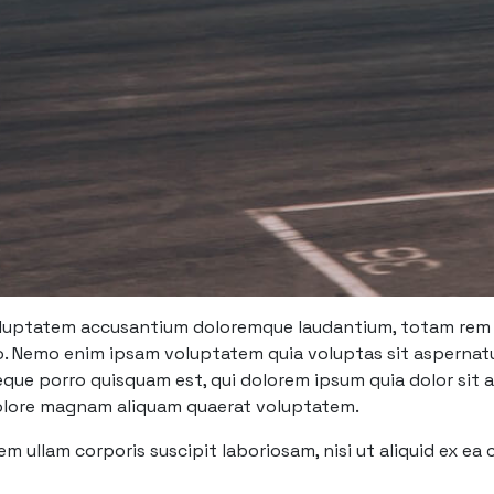
voluptatem accusantium doloremque laudantium, totam rem a
bo. Nemo enim ipsam voluptatem quia voluptas sit aspernatu
que porro quisquam est, qui dolorem ipsum quia dolor sit am
olore magnam aliquam quaerat voluptatem.
m ullam corporis suscipit laboriosam, nisi ut aliquid ex e