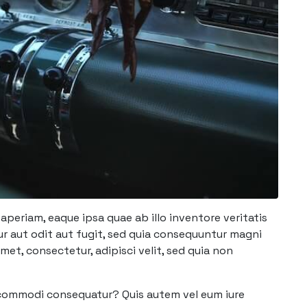
periam, eaque ipsa quae ab illo inventore veritatis
r aut odit aut fugit, sed quia consequuntur magni
et, consectetur, adipisci velit, sed quia non
a commodi consequatur? Quis autem vel eum iure