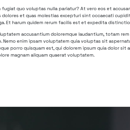
m fugiat quo voluptas nulla pariatur? At vero eos et accusa
olores et quas molestias excepturi sint occaecati cupidita
ga. Et harum quidem rerum facilis est et expedita distinctio
voluptatem accusantium doloremque laudantium, totam rem a
bo. Nemo enim ipsam voluptatem quia voluptas sit aspernatu
que porro quisquam est, qui dolorem ipsum quia dolor sit am
olore magnam aliquam quaerat voluptatem.